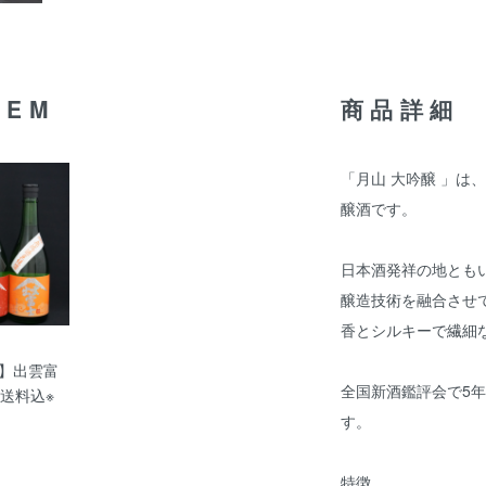
TEM
商品詳細
「月山 大吟醸 」は
醸酒です。
日本酒発祥の地とも
醸造技術を融合させ
香とシルキーで繊細
】出雲富
全国新酒鑑評会で5
※送料込※
す。
特徴