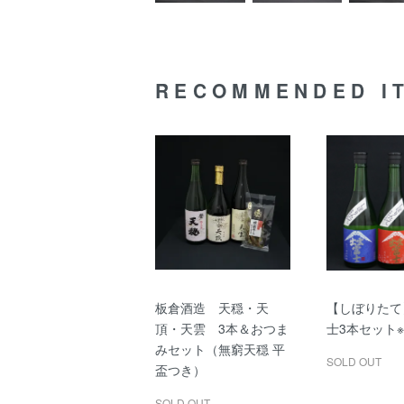
RECOMMENDED I
板倉酒造 天穏・天
【しぼりたて
頂・天雲 3本＆おつま
士3本セット
みセット（無窮天穏 平
SOLD OUT
盃つき）
SOLD OUT