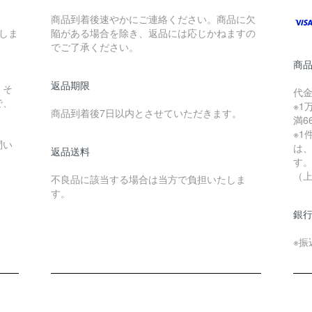
商品到着後速やかにご連絡ください。商品に欠
たしま
陥がある場合を除き、返品には応じかねますの
でご了承ください。
商
返品期限
。そ
代
で、
※1
商品到着後7日以内とさせていただきます。
満6
※1
問い
は、
返品送料
す
（
不良品に該当する場合は当方で負担いたしま
す。
銀
※