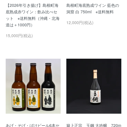
【2026年引き揚げ】島根町海
島根町海底熟成ワイン 藍色の
底熟成赤ワイン：飲み比べセ
洞窟 白 750ml ※送料無料
ット ※送料無料（沖縄・北海
12,000円(税込)
道は＋1000円）
15,000円(税込)
あげ・そげ・ばけビール6本セ
簸上正宗 玉鋼 大吟醸 720m